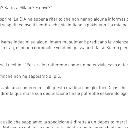
a? Sarin a Milano? E dove?”
prire. La DIA ha appena riferito che non hanno alcuna informazio
 sospetti coinvolti sembra che sia indiano o pakistano. La mia pa
diverse indagini su alcuni imam musulmani: predicano la violenz
in Iraq, ospitano criminali e vendono passaporti falsi. Siamo pieni
se Lucchini. “Per ora lo tratteremo come un potenziale caso di ter
 finché non ne sappiamo di più.”
anizzato una conference call questa mattina con gli uffici Digos ch
 è diretta qui, ma la sua destinazione finale potrebbe essere Bolog
 quello che sappiamo: la spedizione è diretta a un deposito merci 