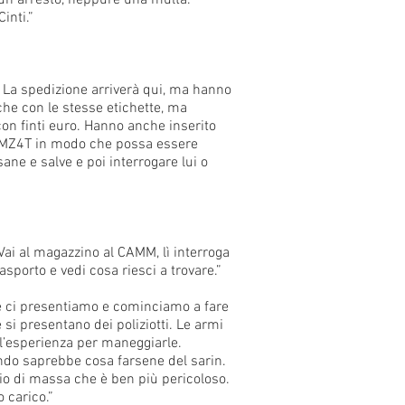
sun arresto, neppure una multa.
inti.”
. La spedizione arriverà qui, ma hanno
che con le stesse etichette, ma
 con finti euro. Hanno anche inserito
e IMZ4T in modo che possa essere
ane e salve e poi interrogare lui o
ai al magazzino al CAMM, lì interroga
sporto e vedi cosa riesci a trovare.”
se ci presentiamo e cominciamo a fare
si presentano dei poliziotti. Le armi
l’esperienza per maneggiarle.
ndo saprebbe cosa farsene del sarin.
io di massa che è ben più pericoloso.
 carico.”