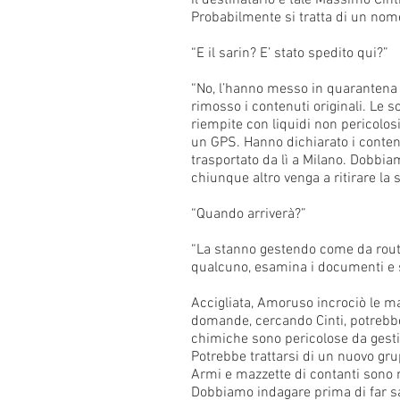
il destinatario è tale Massimo Cin
Probabilmente si tratta di un nom
“E il sarin? E’ stato spedito qui?”
“No, l’hanno messo in quarantena a
rimosso i contenuti originali. Le s
riempite con liquidi non pericolosi
un GPS. Hanno dichiarato i conten
trasportato da lì a Milano. Dobbia
chiunque altro venga a ritirare la 
“Quando arriverà?”
“La stanno gestendo come da routi
qualcuno, esamina i documenti e sco
Accigliata, Amoruso incrociò le m
domande, cercando Cinti, potrebbe 
chimiche sono pericolose da gesti
Potrebbe trattarsi di un nuovo g
Armi e mazzette di contanti sono 
Dobbiamo indagare prima di far sap