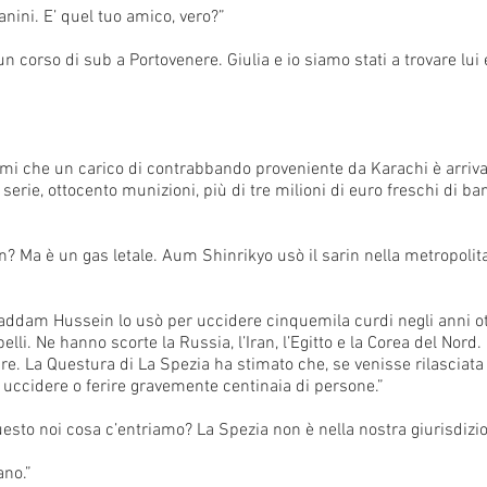
nini. E’ quel tuo amico, vero?”
un corso di sub a Portovenere. Giulia e io siamo stati a trovare lui e
mi che un carico di contrabbando proveniente da Karachi è arriva
serie, ottocento munizioni, più di tre milioni di euro freschi di 
? Ma è un gas letale. Aum Shinrikyo usò il sarin nella metropolit
. Saddam Hussein lo usò per uccidere cinquemila curdi negli anni 
elli. Ne hanno scorte la Russia, l’Iran, l’Egitto e la Corea del Nord. 
re. La Questura di La Spezia ha stimato che, se venisse rilasciata 
 uccidere o ferire gravemente centinaia di persone.”
sto noi cosa c’entriamo? La Spezia non è nella nostra giurisdizio
ano.”