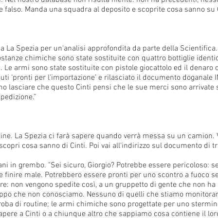
ti. Nel nostro database non risulta niente: non ha precedenti, nes
e falso. Manda una squadra al deposito e scoprite cosa sanno su C
 La Spezia per un'analisi approfondita da parte della Scientifica
ostanze chimiche sono state sostituite con quattro bottiglie identi
. Le armi sono state sostituite con pistole giocattolo ed il denaro
uti ‘pronti per l'importazione’ e rilasciato il documento doganal
mo lasciare che questo Cinti pensi che le sue merci sono arrivate s
spedizione.”
ne. La Spezia ci farà sapere quando verrà messa su un camion. V
pri cosa sanno di Cinti. Poi vai all'indirizzo sul documento di tra
ani in grembo. "Sei sicuro, Giorgio? Potrebbe essere pericoloso: 
finire male. Potrebbero essere pronti per uno scontro a fuoco se 
re: non vengono spedite così, a un gruppetto di gente che non ha 
ruppo che non conosciamo. Nessuno di quelli che stiamo monitora
roba di routine; le armi chimiche sono progettate per uno stermin
ere a Cinti o a chiunque altro che sappiamo cosa contiene il loro